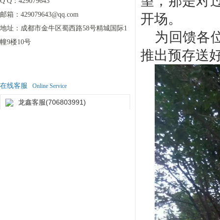
望，那是对
Q Q：
429079643
邮箱：
429079643@qq.com
开场。
地址：
成都市金牛区蜀西路58号精城国际1
为回馈各
幢9楼10号
推出预存送
在线客服
Online Service
龙鑫客服(706803991)