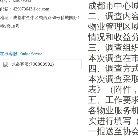
Q Q：
429079643
成都市中心
邮箱：
429079643@qq.com
二、调查内
地址：
成都市金牛区蜀西路58号精城国际1
物业管理区
幢9楼10号
情况和收益
三、调查组
在线客服
Online Service
本次调查在
龙鑫客服(706803991)
四、调查方
本次调查采
表》（附件
五、工作要
各物业服务机
实进行填写（
一报送至协