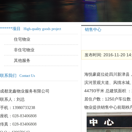
******项目
High-quality goods project
销售中心
住宅物业
非住宅物业
发布时间: 2016-11-20 14
其他服务
海悦豪庭位处四川新津县
联系我们
Contact Us
滨河景观大道、风情水城
44793
平米
总建筑面积
：
成都龙鑫物业服务有限公司
居住户数：
1250
户车位数
联系人：刘总
物业提供销售中心前期秩
手机：13980733238
座机：
028-83406808
传真：
028-83406808