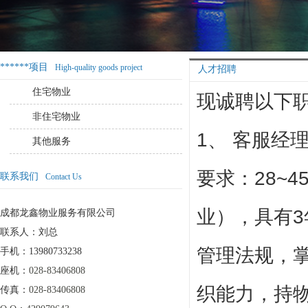
******项目
High-quality goods project
人才招聘
住宅物业
现诚聘以下
非住宅物业
1、 客服经
其他服务
要求：28~
联系我们
Contact Us
业），具有
成都龙鑫物业服务有限公司
联系人：刘总
管理法规，
手机：13980733238
座机：
028-83406808
织能力，持
传真：
028-83406808